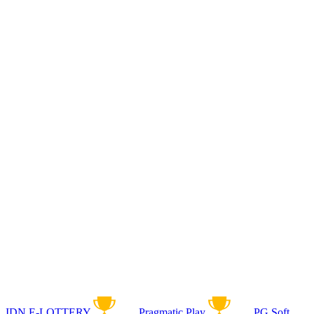
IDN E-LOTTERY
Pragmatic Play
PG Soft