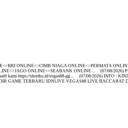
NE<>BRI ONLINE<>CIMB NIAGA ONLINE<>PERMATA ONL
NLINE<>JAGO ONLINE<>SEABANK ONLINE ..
(07/08/2026)
P
natif kami https://shortku.id/vegas88-gg ..
(07/08/2026)
INFO : KI
DIR GAME TERBARU IDNLIVE VEGAS88 LIVE BACCARAT 