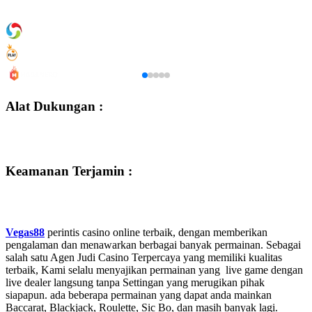
Alat Dukungan :
Keamanan Terjamin :
Vegas88
perintis casino online terbaik, dengan memberikan
pengalaman dan menawarkan berbagai banyak permainan. Sebagai
salah satu Agen Judi Casino Terpercaya yang memiliki kualitas
terbaik, Kami selalu menyajikan permainan yang live game dengan
live dealer langsung tanpa Settingan yang merugikan pihak
siapapun. ada beberapa permainan yang dapat anda mainkan
Baccarat, Blackjack, Roulette, Sic Bo, dan masih banyak lagi.