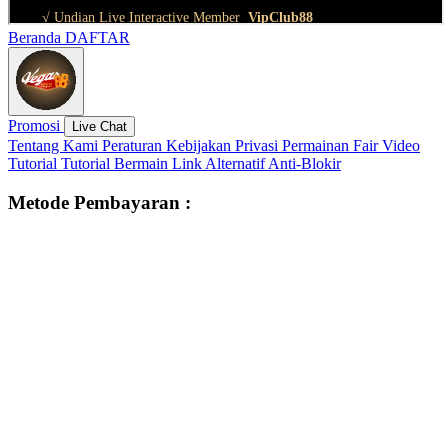
Beranda
DAFTAR
Promosi
Live Chat
Tentang Kami
Peraturan
Kebijakan Privasi
Permainan Fair
Video
Tutorial
Tutorial Bermain
Link Alternatif
Anti-Blokir
Metode Pembayaran :