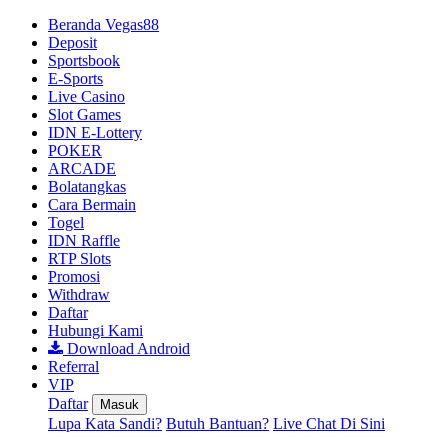
Beranda Vegas88
Deposit
Sportsbook
E-Sports
Live Casino
Slot Games
IDN E-Lottery
POKER
ARCADE
Bolatangkas
Cara Bermain
Togel
IDN Raffle
RTP Slots
Promosi
Withdraw
Daftar
Hubungi Kami
Download Android
Referral
VIP
Daftar
Masuk
Lupa Kata Sandi?
Butuh Bantuan?
Live Chat Di Sini