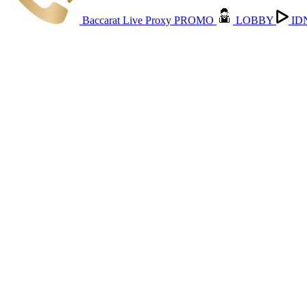
Baccarat Live Proxy
PROMO
LOBBY
ID