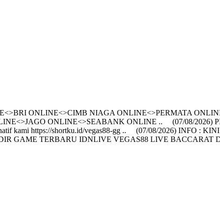
NE<>BRI ONLINE<>CIMB NIAGA ONLINE<>PERMATA ONL
NLINE<>JAGO ONLINE<>SEABANK ONLINE ..
(07/08/2026)
P
natif kami https://shortku.id/vegas88-gg ..
(07/08/2026)
INFO : KI
DIR GAME TERBARU IDNLIVE VEGAS88 LIVE BACCARAT 