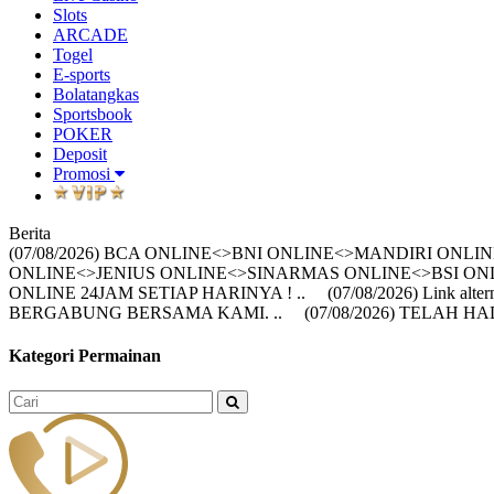
Slots
ARCADE
Togel
E-sports
Bolatangkas
Sportsbook
POKER
Deposit
Promosi
Berita
(07/08/2026)
BCA ONLINE<>BNI ONLINE<>MANDIRI ONLI
ONLINE<>JENIUS ONLINE<>SINARMAS ONLINE<>BSI O
ONLINE 24JAM SETIAP HARINYA ! ..
(07/08/2026)
Link alter
BERGABUNG BERSAMA KAMI. ..
(07/08/2026)
TELAH HA
Kategori Permainan