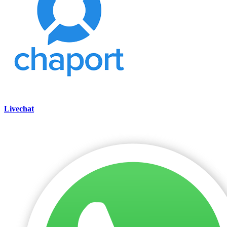
Livechat