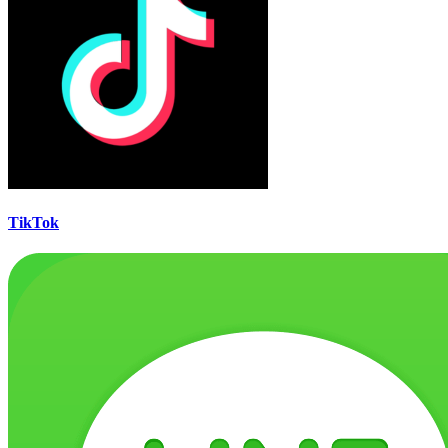
TikTok